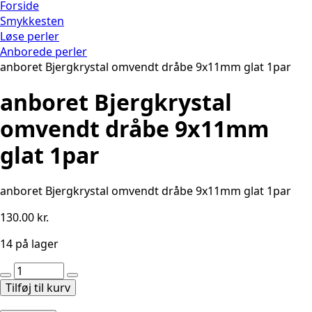
Forside
Smykkesten
Løse perler
Anborede perler
anboret Bjergkrystal omvendt dråbe 9x11mm glat 1par
anboret Bjergkrystal
omvendt dråbe 9x11mm
glat 1par
anboret Bjergkrystal omvendt dråbe 9x11mm glat 1par
130.00
kr.
14 på lager
anboret
Bjergkrystal
Tilføj til kurv
omvendt