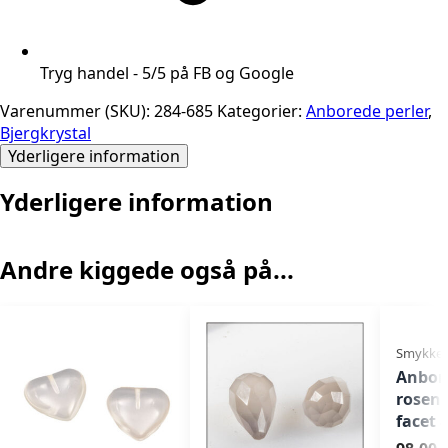
Tryg handel - 5/5 på FB og Google
Varenummer (SKU):
284-685
Kategorier:
Anborede perler
,
Bjergkrystal
Yderligere information
Yderligere information
Andre kiggede også på...
Smykkes
Anbor
rosenk
facet 