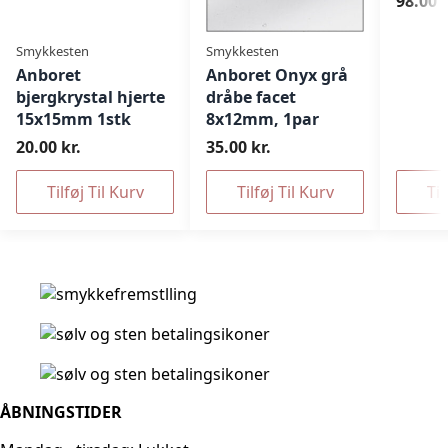
98.00 k
Smykkesten
Smykkesten
Anboret
Anboret Onyx grå
bjergkrystal hjerte
dråbe facet
15x15mm 1stk
8x12mm, 1par
20.00 kr.
35.00 kr.
Tilføj Til Kurv
Tilføj Til Kurv
Til
ÅBNINGSTIDER