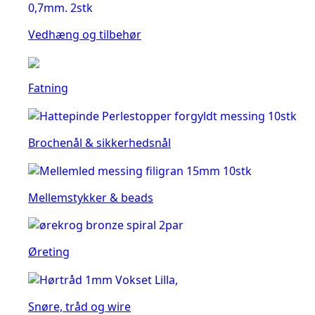
Vedhæng og tilbehør
Fatning
Brochenål & sikkerhedsnål
Mellemstykker & beads
Øreting
Snøre, tråd og wire