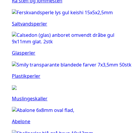
Rå sten og lommesten
Saltvandsperler
Glasperler
Plastikperler
Muslingeskaller
Abelone