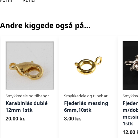
Form
Rund
Andre kiggede også på...
Smykkedele og tilbehør
Smykkedele og tilbehør
Smykked
Karabinlås dublé
Fjederlås messing
Fjeder
12mm 1stk
6mm,10stk
m/dob
messi
20.00 kr.
8.00 kr.
1stk
12.00 