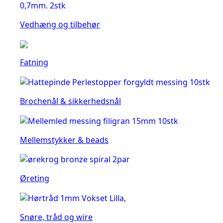
Vedhæng og tilbehør
Fatning
Brochenål & sikkerhedsnål
Mellemstykker & beads
Øreting
Snøre, tråd og wire