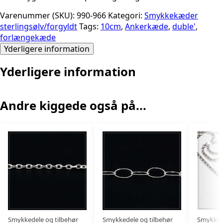
Varenummer (SKU):
990-966
Kategori:
Smykkekæder
sterlingsølv/forgyldt
Tags:
10cm
,
Ankerkæde
,
duble'
,
forlængekæde
Yderligere information
Yderligere information
Andre kiggede også på...
Smykkedele og tilbehør
Smykkedele og tilbehør
Smykkede