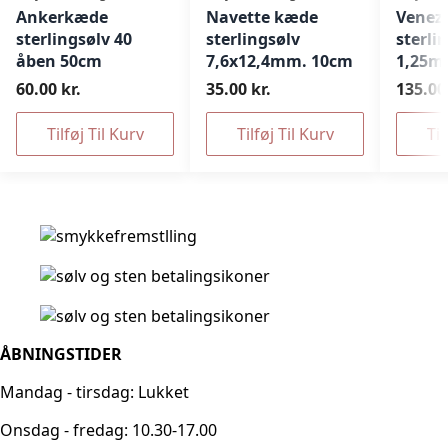
Ankerkæde
Navette kæde
Venez
sterlingsølv 40
sterlingsølv
sterli
åben 50cm
7,6x12,4mm. 10cm
1,25m
60.00 kr.
35.00 kr.
135.00 
Tilføj Til Kurv
Tilføj Til Kurv
Til
ÅBNINGSTIDER
Mandag - tirsdag: Lukket
Onsdag - fredag: 10.30-17.00