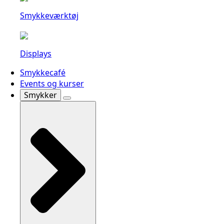
Smykkeværktøj
Displays
Smykkecafé
Events og kurser
Smykker