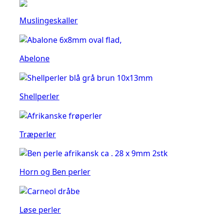
Muslingeskaller
Abelone
Shellperler
Træperler
Horn og Ben perler
Løse perler