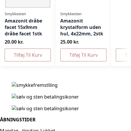
Smykkesten
Smykkesten
Amazonit dråbe
Amazonit
facet 15x9mm
krystalform uden
dråbe facet 1stk
hul, 4x22mm, 2stk
20.00 kr.
25.00 kr.
Tilføj Til Kurv
Tilføj Til Kurv
Til
ÅBNINGSTIDER
Mandag - tirsdag: Lukket