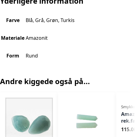
Yderligere information
Farve
Blå, Grå, Grøn, Turkis
Materiale
Amazonit
Form
Rund
Andre kiggede også på...
Smykkes
Amazo
rek.fa
115.00 