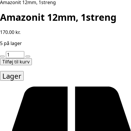
Amazonit 12mm, 1streng
Amazonit 12mm, 1streng
170.00
kr.
5 på lager
Amazonit
12mm,
Tilføj til kurv
1streng
antal
Lager