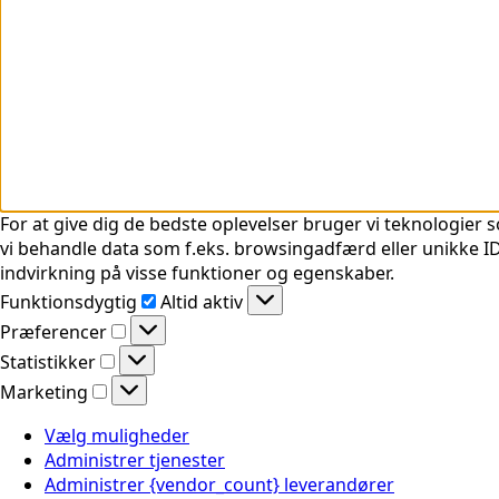
For at give dig de bedste oplevelser bruger vi teknologier s
vi behandle data som f.eks. browsingadfærd eller unikke ID'
indvirkning på visse funktioner og egenskaber.
Funktionsdygtig
Funktionsdygtig
Altid aktiv
Præferencer
Præferencer
Statistikker
Statistikker
Marketing
Marketing
Vælg muligheder
Administrer tjenester
Administrer {vendor_count} leverandører