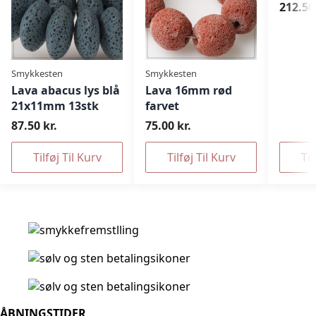
212.50 
Smykkesten
Smykkesten
Lava abacus lys blå
Lava 16mm rød
21x11mm 13stk
farvet
87.50 kr.
75.00 kr.
Tilføj Til Kurv
Tilføj Til Kurv
Til
ÅBNINGSTIDER