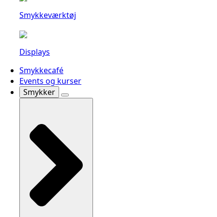
Smykkeværktøj
Displays
Smykkecafé
Events og kurser
Smykker