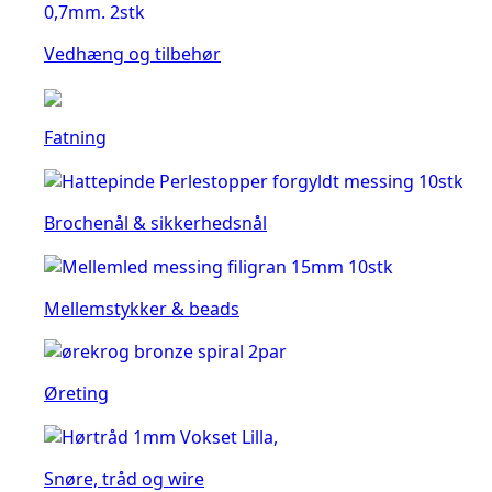
Vedhæng og tilbehør
Fatning
Brochenål & sikkerhedsnål
Mellemstykker & beads
Øreting
Snøre, tråd og wire