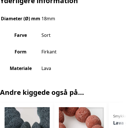
Yderligere information
Diameter (Ø) mm
18mm
Farve
Sort
Form
Firkant
Materiale
Lava
Andre kiggede også på...
Smykkes
Lava 