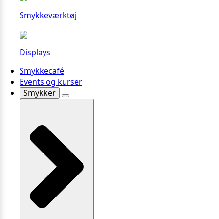
Smykkeværktøj
Displays
Smykkecafé
Events og kurser
Smykker