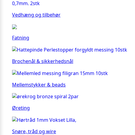
Vedhæng og tilbehør
Fatning
Brochenål & sikkerhedsnål
Mellemstykker & beads
Øreting
Snøre, tråd og wire