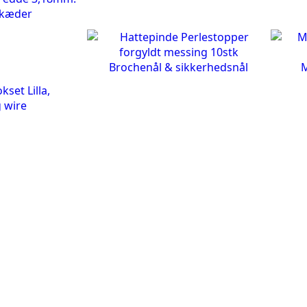
kæder
Brochenål & sikkerhedsnål
M
g wire