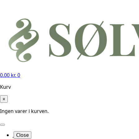
0.00
kr.
0
Kurv
×
Ingen varer i kurven.
Close