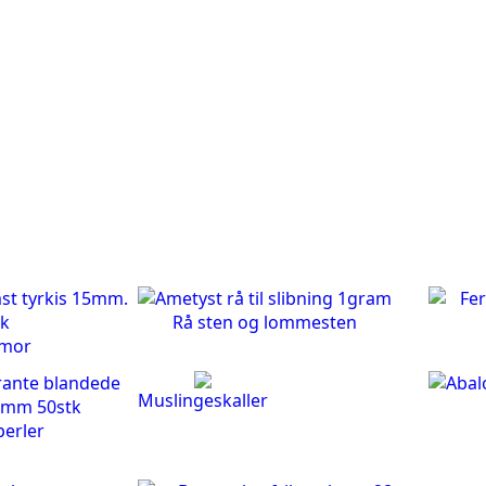
Rå sten og lommesten
emor
Muslingeskaller
perler